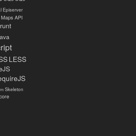
l
Episerver
 Maps API
runt
ava
ript
SS
LESS
eJS
equireJS
Skeleton
rm
core