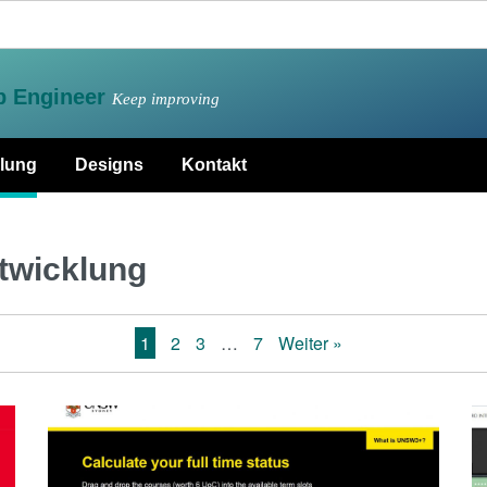
 Engineer
Keep improving
lung
Designs
Kontakt
twicklung
1
2
3
…
7
Weiter »