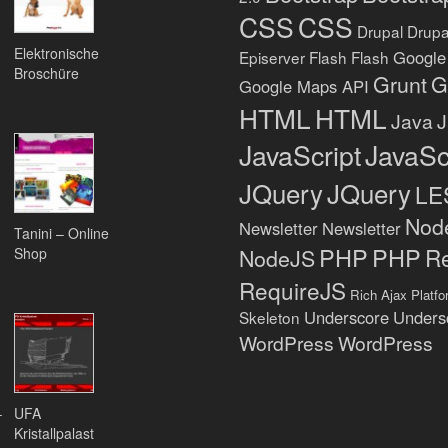
CSS
CSS
Drupal
Drupa
Elektronische
Google
Episerver
Flash
Flash
Broschüre
Grunt
G
Google Maps API
HTML
HTML
Java
J
JavaScript
JavaSc
JQuery
JQuery
LE
Nod
Newsletter
Newsletter
Tanini – Online
PHP
PHP
R
NodeJS
Shop
RequireJS
Rich Ajax Platfo
Underscore
Unders
Skeleton
WordPress
WordPress
–
UFA
Kristallpalast