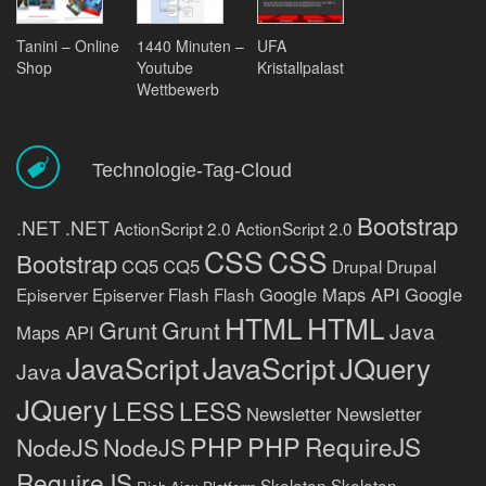
Tanini – Online
1440 Minuten –
UFA
Shop
Youtube
Kristallpalast
Wettbewerb
Technologie-Tag-Cloud
Bootstrap
.NET
.NET
ActionScript 2.0
ActionScript 2.0
CSS
CSS
Bootstrap
CQ5
CQ5
Drupal
Drupal
Google Maps API
Google
Episerver
Episerver
Flash
Flash
HTML
HTML
Grunt
Grunt
Java
Maps API
JavaScript
JavaScript
JQuery
Java
JQuery
LESS
LESS
Newsletter
Newsletter
PHP
PHP
RequireJS
NodeJS
NodeJS
RequireJS
Skeleton
Skeleton