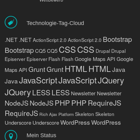
Technologie-Tag-Cloud
Bootstrap
.NET
.NET
ActionScript 2.0
ActionScript 2.0
CSS
CSS
Bootstrap
CQ5
CQ5
Drupal
Drupal
Google Maps API
Google
Episerver
Episerver
Flash
Flash
HTML
HTML
Grunt
Grunt
Java
Maps API
JavaScript
JavaScript
JQuery
Java
JQuery
LESS
LESS
Newsletter
Newsletter
PHP
PHP
RequireJS
NodeJS
NodeJS
RequireJS
Skeleton
Skeleton
Rich Ajax Platform
WordPress
WordPress
Underscore
Underscore
Mein Status