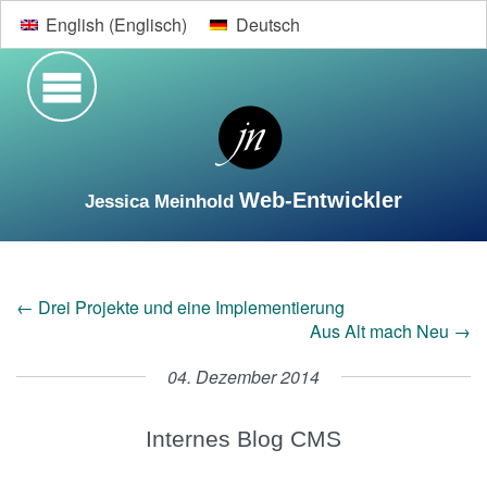
English
(
Englisch
)
Deutsch
Web-Entwickler
Jessica Meinhold
Suche
←
Drei Projekte und eine Implementierung
Startseite
Lebenslauf
Web-Entwicklung
Aus Alt mach Neu
→
Designs
Kontakt
04. Dezember 2014
Internes Blog CMS