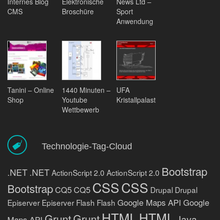
Internes Blog
Elektronische
News Ltd –
CMS
Broschüre
Sport
Anwendung
Tanini – Online
1440 Minuten –
UFA
Shop
Youtube
Kristallpalast
Wettbewerb
Technologie-Tag-Cloud
Bootstrap
.NET
.NET
ActionScript 2.0
ActionScript 2.0
CSS
CSS
Bootstrap
CQ5
CQ5
Drupal
Drupal
Google Maps API
Google
Episerver
Episerver
Flash
Flash
HTML
HTML
Grunt
Grunt
Java
Maps API