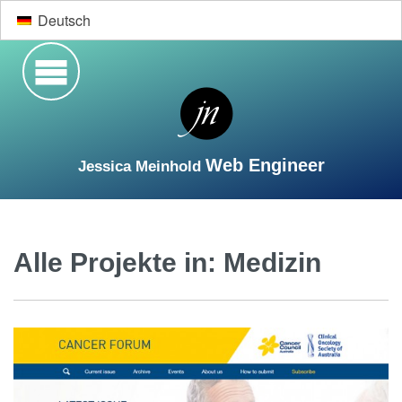
Deutsch
Web Engineer
Jessica Meinhold
Suche
Startseite
Lebenslauf
Web-Entwicklung
Alle Projekte in:
Medizin
Designs
Kontakt